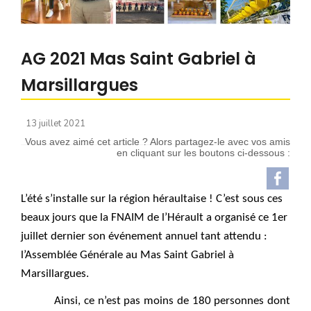
ADHÉRER
PARTENAIRES
AG 2021 Mas Saint Gabriel à
Partenaires Hérault
Marsillargues
Partenaires Nationaux
DEVENIR ADHÉRENT
13 juillet 2021
Devenir partenaire
Vous avez aimé cet article ? Alors partagez-le avec vos amis
FNAIM 34
en cliquant sur les boutons ci-dessous :
Artisans CAPEB
L’été s’installe sur la région héraultaise ! C’est sous ces 
Qui sommes-nous ?
beaux jours que la FNAIM de l’Hérault a organisé ce 1er 
Newsletter
juillet dernier son événement annuel tant attendu : 
l’Assemblée Générale au Mas Saint Gabriel à 
Radio
Marsillargues. 
Contact
Ainsi, ce n’est pas moins de 180 personnes dont 