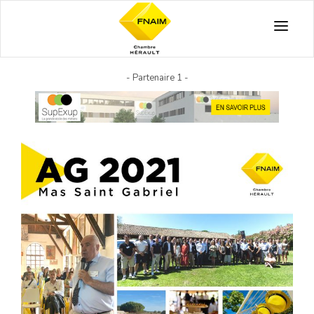
ACTUS
- Partenaire 1 -
VIDÉOS
JURIDIQUE
PARTENAIRES
A PROPOS
LES FORMATIONS
MON ESPACE PRO
LES ANNONCES