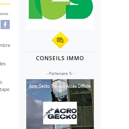
sous :
ambre
CONSEILS IMMO
des
- Partenaire 5 -
es
étape